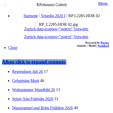
Menu
RPohmann Galerie
Startseite
/
Venedig 2020 I
/
RP L2285-HDR 02
Zurück
data-iconpos="notext"
Vorwärts
Zurück
data-iconpos="notext"
Vorwärts
Powered by
Piwigo
Ansicht :
Mobil
|
Standard
Close
Alben
click to expand contents
Regensburg Juli 26
17
Geburtstag Marit
46
Wohnzimmer Wandbild 26
13
Seiser Alm Frühjahr 2026
31
Wasseramsel und Rehn Frühling 2026
49