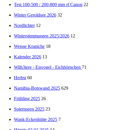
Test 100-500 / 200-800 mm rf Canon
22
Winter Geroldsee 2026
32
Nordlichter
12
Winterstimmungen 2025/2026
12
Weisse Kraniche
18
Kalender 2026
13
Wilh3iere - Eisvogel - Eichhörnchen
71
Herbst
60
Namibia-Botswand 2025
629
Frühling 2025
26
Soiernseen 2025
23
Wank-Eckenhütte 2025
7
Hörnle 02.02.2025
14