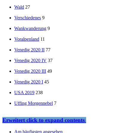
Wald
27
Verschiedenes
9
Wankwanderung
9
Voralpenland
11
Venedig 2020 II
77
Venedig 2020 IV
37
Venedig 2020 III
49
Venedig 2020 I
45
USA 2019
238
Uffing Morgennebel
7
Erweitert
click to expand contents
Am häufigsten angesehen