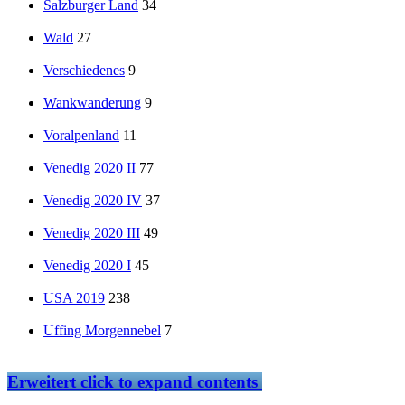
Salzburger Land
34
Wald
27
Verschiedenes
9
Wankwanderung
9
Voralpenland
11
Venedig 2020 II
77
Venedig 2020 IV
37
Venedig 2020 III
49
Venedig 2020 I
45
USA 2019
238
Uffing Morgennebel
7
Erweitert
click to expand contents