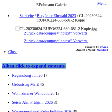
Menu
RPohmann Galerie
Startseite
/
Bergfeuer Ehrwald 2023
/
CL-20230624-
RUPO6224-680-681-2 Kopie
Zurück
data-iconpos="notext"
Vorwärts
Zurück
data-iconpos="notext"
Vorwärts
Powered by
Piwigo
Ansicht :
Mobil
|
Standard
Close
Alben
click to expand contents
Regensburg Juli 26
17
Geburtstag Marit
46
Wohnzimmer Wandbild 26
13
Seiser Alm Frühjahr 2026
31
Wasseramsel und Rehn Frühling 2026
49