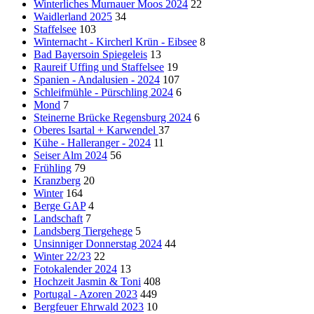
Winterliches Murnauer Moos 2024
22
Waidlerland 2025
34
Staffelsee
103
Winternacht - Kircherl Krün - Eibsee
8
Bad Bayersoin Spiegeleis
13
Raureif Uffing und Staffelsee
19
Spanien - Andalusien - 2024
107
Schleifmühle - Pürschling 2024
6
Mond
7
Steinerne Brücke Regensburg 2024
6
Oberes Isartal + Karwendel
37
Kühe - Halleranger - 2024
11
Seiser Alm 2024
56
Frühling
79
Kranzberg
20
Winter
164
Berge GAP
4
Landschaft
7
Landsberg Tiergehege
5
Unsinniger Donnerstag 2024
44
Winter 22/23
22
Fotokalender 2024
13
Hochzeit Jasmin & Toni
408
Portugal - Azoren 2023
449
Bergfeuer Ehrwald 2023
10