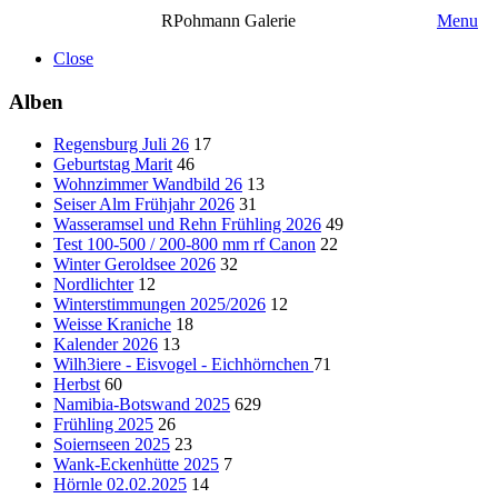
RPohmann Galerie
Menu
Close
Alben
Regensburg Juli 26
17
Geburtstag Marit
46
Wohnzimmer Wandbild 26
13
Seiser Alm Frühjahr 2026
31
Wasseramsel und Rehn Frühling 2026
49
Test 100-500 / 200-800 mm rf Canon
22
Winter Geroldsee 2026
32
Nordlichter
12
Winterstimmungen 2025/2026
12
Weisse Kraniche
18
Kalender 2026
13
Wilh3iere - Eisvogel - Eichhörnchen
71
Herbst
60
Namibia-Botswand 2025
629
Frühling 2025
26
Soiernseen 2025
23
Wank-Eckenhütte 2025
7
Hörnle 02.02.2025
14